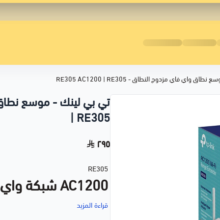
اق واي فاي مزدوج النطاق - RE305 AC1200 | RE305
| RE305
٢٩٥
RE305
AC1200 شبكة واي فاي موسع النطاق
قراءة المزيد
1.2 جيجابت في الثانية