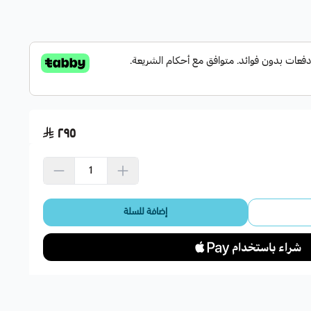
يعمل على كل من النطاق 2.4 جيجا هرتز (300 ميجابت في الثانية) والنطاق 5 جيجا هرتز (867 ميجابت
ة أكثر استقرارا
ينشئ شبكة Mesh عن طريق الاتصال بجهاز توجيه TP-Link OneMesh™ لتغطية سلسة للمنزل
يساعد ضوء الإشارة الذكي في العثور على أفضل موقع لتغطية Wi-Fi المثلى من خلال إظهار قوة
٢٩٥
إضافة للسلة