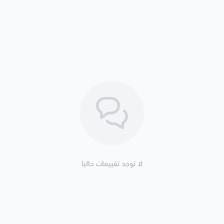
سرعة واي فاي تصل إلى 1200 ميجابت/ثانية بتيار متردد
نطاق مزدوج، 2.4 جيجاهرتز (يصل إلى 300 ميجابت/ثانية) + 5 جيجاهرتز (يصل إلى 867 ميجابت/ثانية)
منفذ إيثرنت 1*100/10 متر
يعمل مع أي راوتر واي فاي
وضع نقطة الوصول المدمجة
تصميم مريح يثبت على الجدار
ضوء مؤشر ذكي للإشارة
لا توجد تقييمات حاليا