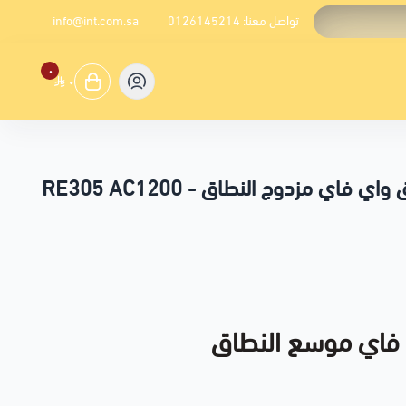
تواصل معنا:
0126145214
info@int.com.sa
٠
٠
تي بي لينك - موسع نطاق واي فاي مزدوج النطاق - RE305 AC1200
يجعل المنطقة الميتة لشبكة Wi-Fi تنبض بالحياة مع توسع قوي لشبكة Wi-Fi بسرعة مجمعة تصل إلى