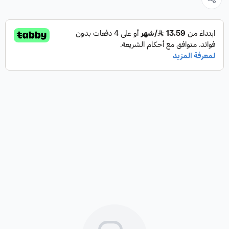
(HD-CVI). أثناء الإرسال لا يوجد تأخير ويتم الاحتفاظ بالصورة الأصلية
عالية الجودة.
يتم تغيير معيار AHD / HD-CVI / HD-TVI / CVBS باستخدام الزر
المقابل عن طريق الاستمرار في الضغط عليه لحوالي. 5 ثوان.
في حالة إرسال الفيديو باستخدام كبل زوج مجدول ومحولات مطابقة
(balun) ، كن على دراية بإمكانية انعكاسات الإشارة وإشارات التداخل.
تحتوي شريحة الكاميرا المدمجة ثلاثية المحاور على تنظيم في جميع
المستويات الثلاثة ، مما يسمح بتحويل الكاميرا إلى أي اتجاه. الكاميرا
وفقًا لمعيار IP67 لمعيار الحماية.