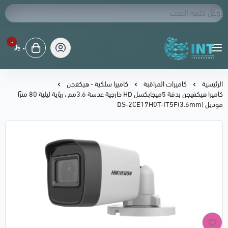
٠
٠
شبكة الابتكار التقنية
الرئيسية
كاميرات المراقبة
كاميرا سلكية - هيكفجن
كاميرا هيكفيجن بدقة 5ميجابكسل HD خارجية عدسة 3.6مم ، رؤية ليلية 80 مترًا
موديل DS-2CE17H0T-IT5F(3.6mm)