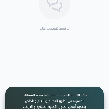
Side view:
لا توجد تقييمات حاليا
Mounting side view:
يتم تغيير معيار AHD / HD-CVI / HD-TVI / CVBS باستخدام الزر
المقابل عن طريق الاستمرار في الضغط عليه لحوالي. 5 ثوان:
المميزات:
كاميرا بدقة 5 ميجا بكسل
شبكة الابتكار التقنية | نتفاخر بأننا نقدم المساهمة
تصوير عالي الجودة بدقة 5 ميجابكسل ، دقة 2560 × 1944
المتميزة في تطوير القطاعين العام و الخاص
بتقديم أفضل الحلول الأمنية المبتكرة و الارتقاء
3.6 مم ، 6 مم ، 8 مم ، 12 مم عدسة بؤرية ثابتة