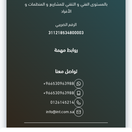
بالمستوى الفني و التقني للمشاريع و المنظمات و
تصل إلى 80 م مسافة الأشعة تحت الحمراء للتصوير الليلي الساطع
الأفراد
منفذ واحد لأربع إشارات قابلة للتبديل (TVI / AHD / CVI / CVBS)
الرقم الضريبي
مقاومة الماء والغبار (IP67)
311218534800003
*ضمان لمدة سنتين من الوكيل
صورة الكاميرا عند الإضاءة الاصطناعية (حوالي 30 لوكس):
روابط مهمة
تواصل معنا
صورة الكاميرا في ظروف الليل مع إضاءة داخلية مدمجة بالأشعة تحت
+966530963988
الحمراء على:Camera:
+966530963988
0126145214
info@int.com.sa
صورة الكاميرا عند الضوء القوي المباشر المعاكس للكاميرا: