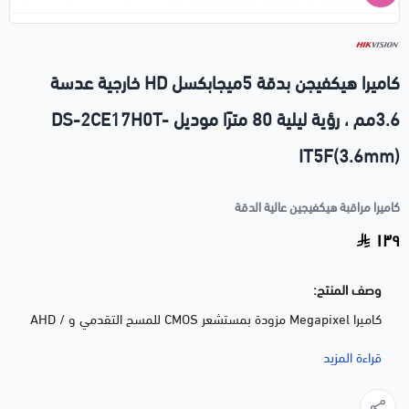
كاميرا هيكفيجن بدقة 5ميجابكسل HD خارجية عدسة
3.6مم ، رؤية ليلية 80 مترًا موديل DS-2CE17H0T-
IT5F(3.6mm)
كاميرا مراقبة هيكفيجين عالية الدقة
١٣٩
وصف المنتج:
كاميرا Megapixel مزودة بمستشعر CMOS للمسح التقدمي و AHD /
HD-CVI / HD-TVI / CVBS.
قراءة المزيد
تسمح واجهة AHD / HD-CVI / HD-TVI بنقل إشارة الفيديو التناظرية
عبر كابل محوري بدقة 5 ميجا بكسل (AHD / HD-TVI) / 4 ميجا بكسل