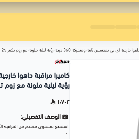
ي بعدستين ثابتة ومتحركة 360 درجة رؤية ليلية ملونة مع زوم تكبير 25 مرة DH-SDT4E425-4F-GB-A-PV1
رؤية ليلية ملونة مع زوم تكبير 25 مرة 425-4F-GB-A-PV1
١٬٧٠٢
📖 الوصف التفصيلي:
استمتع بمستوى متقدم من المراقبة ال
تأتي هذه الك