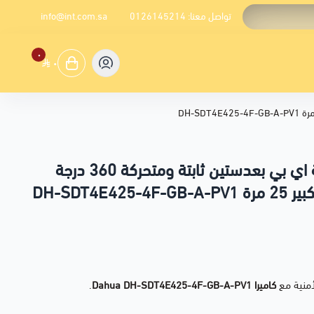
تواصل معنا:
0126145214
info@int.com.sa
٠
٠
كاميرا مراقبة داهوا خارجية اي بي بعدستين ثابتة ومتحركة 360 درجة
DH-SDT4E
أمنية مع
كاميرا Dahua DH-SDT4E425-4F-GB-A-PV1
.
اميرا من فئة PTZ المبتكرة لتوفر تغطية واسعة، تفاصيل دقيقة، وتقنيات ذكاء اصطناعي متقدمة