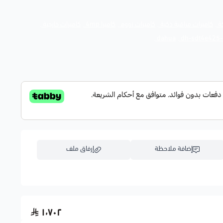
ة ,
كاميرات مراقبة ذكية ,
كاميرات زووم ,
كاميرا 4mp ,
كاميرات خارجية ,
dahua ,
dh-sdt4e425-4
– وضوح عالي وصور غنية بالتفاصيل.
افات بعيدة مع الحفاظ على الجودة.
– لتغطية شاملة دون نقاط عمياء.
حتى 150 متر
– مع إضاءة بيضاء للتحذير النشط.
بع الأشخاص والمركبات بدقة أعلى.
– لإبعاد المتطفلين.
إضافة ملاحظة
إرفاق ملف
– أو عبر NVR.
– مثالية للاستخدام الخارجي القاسي.
 بث مباشر وتنبيهات ذكية على الجوال.
اسحب و افلت الملف هنا
١٬٧٠٢
استعراض