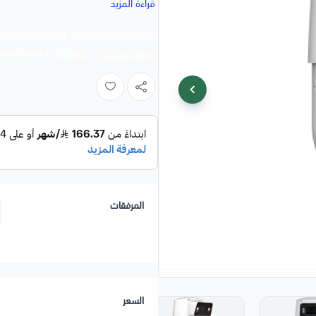
قراءة المزيد
للتمييز بين الأشخاص والمركبات.
كاميراتين متحركة وثابتة ,
كاميرا خارجية متحرك
كاميرات متحركة ,
كاميرا ptz ,
f-gb-a-pv1 ,
✅ المميزات الرئيسية:
🎥
دقة 4 ميجابكسل (2560×1440)
🔭
زووم بصري 25x
– تكبير حتى مس
🔄
PTZ احترافي (Pan 360° / Tilt ±90°)
🌙
رؤية ليلية ذكية بالأشعة تحت الحمراء 
🤖
الذكاء الاصطناعي (AI)
– كشف وتت
🔊
تنبيه صوتي وضوئي مدمج (Active Deterrence)
المرفقات
💾
دعم تخزين حتى 512 جيجابايت عبر MicroSD
☔
مقاومة للماء والغبار (IP67) + مقاومة الصدمات (IK10)
⚡
تغذية عبر PoE+
لتبسيط التركيب.
📱
إدارة عبر تطبيق Dahua DMSS
–
السعر