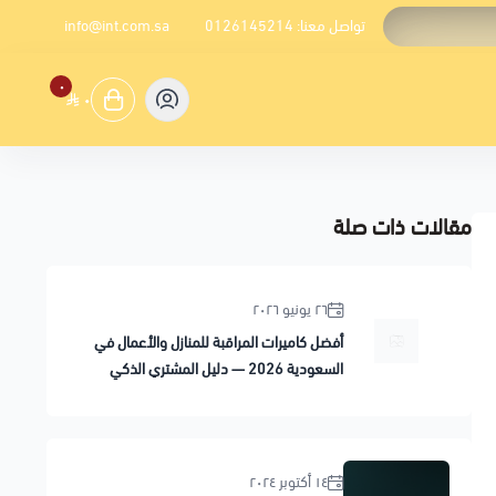
تواصل معنا:
0126145214
info@int.com.sa
٠
٠
مقالات ذات صلة
٢٦ يونيو ٢٠٢٦
أفضل كاميرات المراقبة للمنازل والأعمال في
السعودية 2026 — دليل المشتري الذكي
١٤ أكتوبر ٢٠٢٤