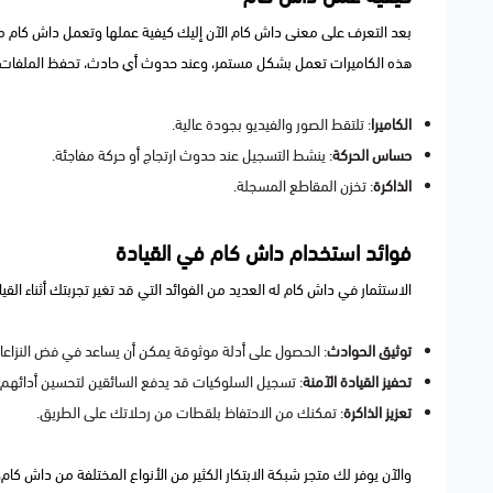
بعد التعرف على معنى داش كام الآن إليك كيفية عملها وتعمل داش كام من خل
هذه الكاميرات تعمل بشكل مستمر، وعند حدوث أي حادث، تحفظ الملفات تلق
الكاميرا
: تلتقط الصور والفيديو بجودة عالية.
حساس الحركة
: ينشط التسجيل عند حدوث ارتجاج أو حركة مفاجئة.
الذاكرة
: تخزن المقاطع المسجلة.
فوائد استخدام داش كام في القيادة
الاستثمار في داش كام له العديد من الفوائد التي قد تغير تجربتك أثناء القيا
توثيق الحوادث
: الحصول على أدلة موثوقة يمكن أن يساعد في فض النزاعا
تحفيز القيادة الآمنة
: تسجيل السلوكيات قد يدفع السائقين لتحسين أدائهم.
تعزيز الذاكرة
: تمكنك من الاحتفاظ بلقطات من رحلاتك على الطريق.
والآن يوفر لك متجر شبكة الابتكار الكثير من الأنواع المختلفة من داش كا