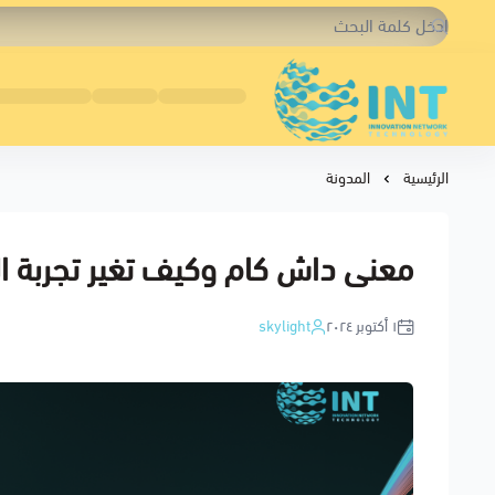
شبكة الابتكار التقنية
الرئيسية
المدونة
معنى داش كام وكيف تغير تجربة ال
١ أكتوبر ٢٠٢٤
skylight