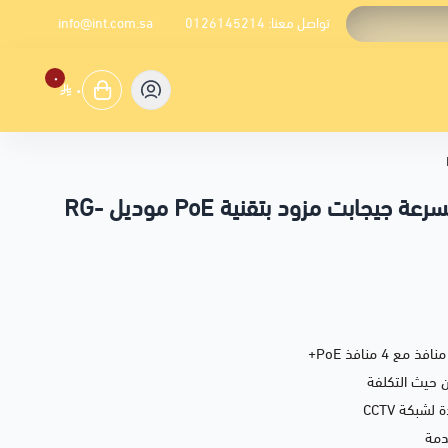
تواصل معنا:
0126145214
info@int.com.sa
٠
٠
سويتش رويجي 5 منافذ بسرعة جيجابت مزود بتقنية PoE موديل RG-
4 منافذ PoE+
ن حيث التكلفة
دمة