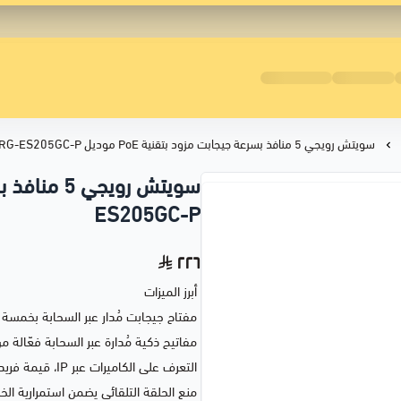
سويتش رويجي 5 منافذ بسرعة جيجابت مزود بتقنية PoE موديل RG-ES205GC-P
ES205GC-P
٢٢٦
أبرز الميزات
مفتاح جيجابت مُدار عبر السحابة بخمسة منافذ مع 
مفاتيح ذكية مُدارة عبر السحابة فعّالة م
التعرف على الكاميرات عبر IP، قيمة فريدة لشبكة CCTV
منع الحلقة التلقائي يضمن استمرارية الخ