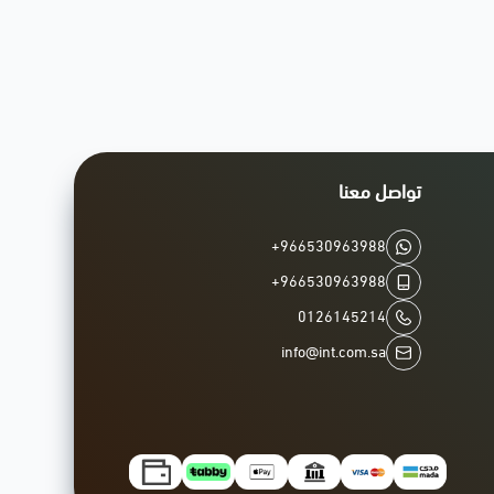
تواصل معنا
+966530963988
+966530963988
0126145214
info@int.com.sa